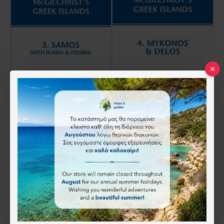
03. Samos with Ikaria & Fourni - McGilchrist’s Greek Islands
04. Mykonos & Delos - McGilchrist’s Greek Islands
14.00€
14.00€
Άμεση αγορά
Άμεση αγορά