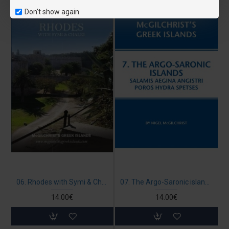
Don't show again.
06. Rhodes with Symi & Chalki Coloured Edition - McGilchrist’s Greek Islands (Book in English)
07. The Argo-Saronic islands: Salamis, Aegina, Angistri, Poros, Hydra, Spetses - McGilchrist’s Greek Islands
14.00€
14.00€