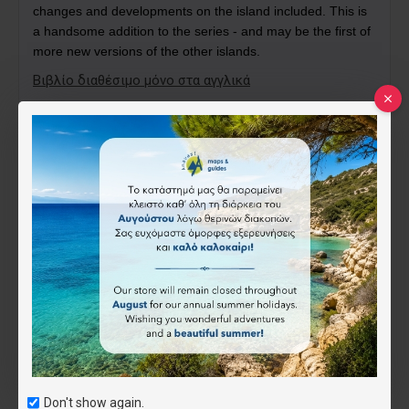
changes and developments on the island included. This is
a handsome addition to the series - and may be the first of
more new versions of the other islands.
Βιβλίο διαθέσιμο μόνο στα αγγλικά
Χαρακτηριστικά
ISBN:
978-190-7859-23-6
Genius Loci
14.00€
Don't show again.