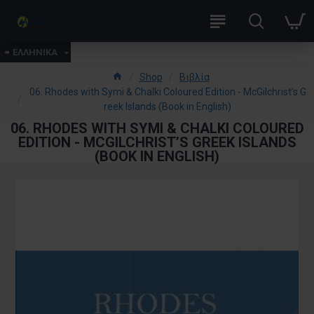
ΕΛΛΗΝΙΚΑ
Shop
Βιβλία
06. Rhodes with Symi & Chalki Coloured Edition - McGilchrist’s G
reek Islands (Book in English)
06. RHODES WITH SYMI & CHALKI COLOURED
EDITION - MCGILCHRIST’S GREEK ISLANDS
(BOOK IN ENGLISH)