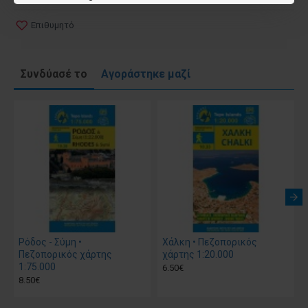
Επιθυμητό
Συνδύασέ το
Αγοράστηκε μαζί
Ρόδος - Σύμη •
Χάλκη • Πεζοπορικός
Πεζοπορικός χάρτης
χάρτης 1:20.000
1:75.000
6.50€
8.50€