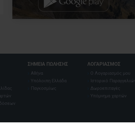
ΣΗΜΕΊΑ ΠΏΛΗΣΗΣ
ΛΟΓΑΡΙΑΣΜΌΣ
Αθήνα
Ο Λογαριασμός μου
Υπόλοιπη Ελλάδα
Ιστορικό Παραγγελιώ
ελίδας
Παγκοσμίως
Δωροεπιταγές
αρτών
Υπόμνημα χαρτών
κδόσεων