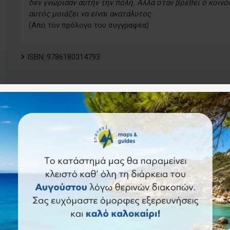
δεν γνώρισαν αυτήν την πόλη. Αλλά όταν βρεθεί ο κοινός
αυτός μοιάζει να είναι ακατάλυτος.
(Από τον πρόλογο του συγγραφέα)
ISBN:
9786180314793
15.00€
Καλάθι
Άμεση αγορά
Ερώ
Επιθυμητό