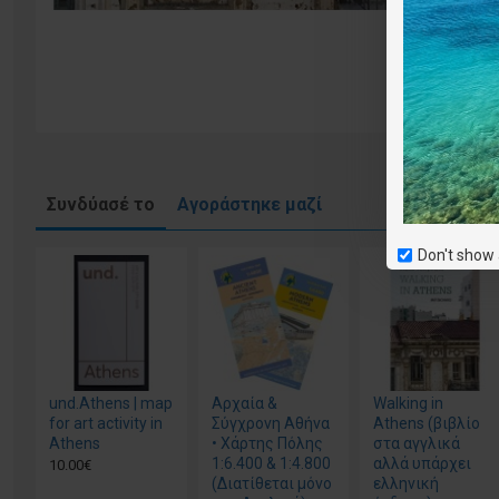
Συνδύασέ το
Αγοράστηκε μαζί
Don't show 
und.Athens | map
Αρχαία &
Walking in
for art activity in
Σύγχρονη Αθήνα
Athens (βιβλίο
Athens
• Χάρτης Πόλης
στα αγγλικά
1:6.400 & 1:4.800
αλλά υπάρχει
10.00€
(Διατίθεται μόνο
ελληνική