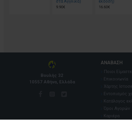
στα Αγγλικά)
έκδοση)
9.90€
16.60€
ΑΝΆΒΑΣΗ
Ποιοι Είμαστε
Βουλής 32
Επικοινωνία
10557 Αθήνα, Ελλάδα
Χάρτης Ιστοσ
Εντοπισμός χ
Κατάλογος ε
Όροι Αγορών
Καριέρα