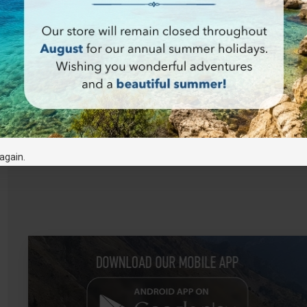
again.
Περπατώντας
στην Αθήνα με
τον Κωνσταντίνο
Καβάφη
17.00€