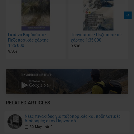
Γκιώνα Βαρδούσια •
Παρνασσός • Πεζοπορικός
Πεζοπορικός χάρτης
χάρτης 1:35 000
1:25.000
9.50€
9.50€
RELATED ARTICLES
Νέες πινακίδες για πεζοπορικές και ποδηλατικές
διαδρομές στον Παρνασσό.
30
May
0