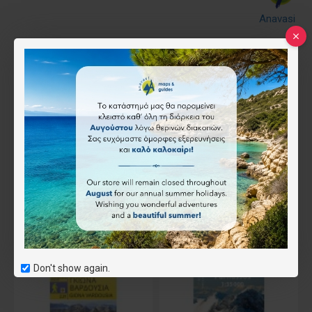
Anavasi
29.00€
Επιθυμητό
Συνδύασέ το
Don't show again.