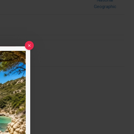
National
Geographic
τηση