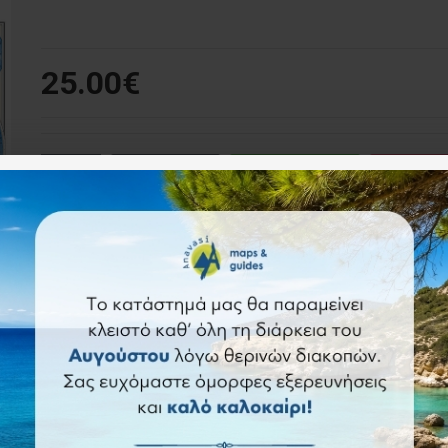
25.00€
Καλάθι
Άμεση αγορά
Ερώ
Επιθυμητό