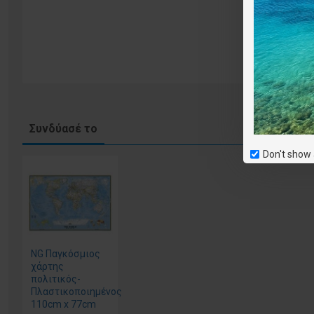
Συνδύασέ το
Don't show 
NG Παγκόσμιος
χάρτης
πολιτικός-
Πλαστικοποιημένος
110cm x 77cm