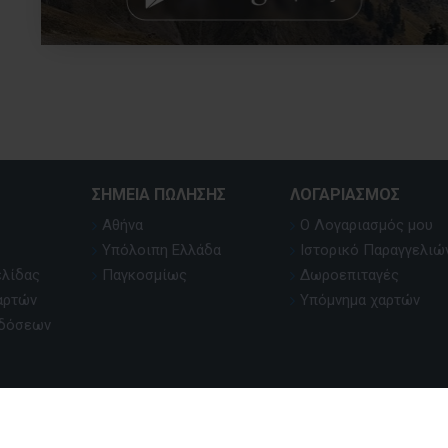
ΣΗΜΕΊΑ ΠΏΛΗΣΗΣ
ΛΟΓΑΡΙΑΣΜΌΣ
Αθήνα
Ο Λογαριασμός μου
Υπόλοιπη Ελλάδα
Ιστορικό Παραγγελιώ
ελίδας
Παγκοσμίως
Δωροεπιταγές
αρτών
Υπόμνημα χαρτών
κδόσεων
oped & Powered by
Pavla S.A