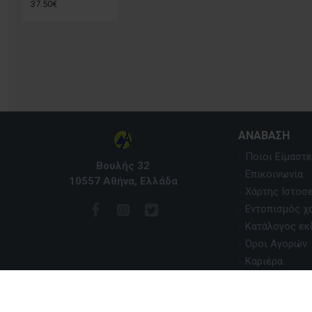
37.50€
ΑΝΆΒΑΣΗ
Ποιοι Είμαστε
Βουλής 32
Επικοινωνία
10557 Αθήνα, Ελλάδα
Χάρτης Ιστοσ
Εντοπισμός χ
Κατάλογος ε
Όροι Αγορών
Καριέρα
Copyright © 2020, Anavasi Editions, All Rights Reserved. Devel