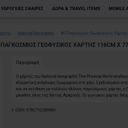
ΥΔΡΟΓΕΙΕΣ ΣΦΑΙΡΕΣ
ΔΩΡΑ & TRAVEL ITEMS
MOBILE 
αστής
National Geographic
NG Παγκόσμιος Γεωφυσικός Χάρτης
 ΠΑΓΚΌΣΜΙΟΣ ΓΕΩΦΥΣΙΚΌΣ ΧΆΡΤΗΣ 116CM X 7
Περιγραφή
Ο χάρτης του National Geographic The Physical World αναδει
εξαιρετική ανάγλυφη ζωγραφική στο χέρι. Σχεδιασμένο στην
και σε αντίθεση με πολλούς άλλους παγκόσμιους χάρτες, η Γρ
μέγεθος όλης της Νότιας Αμερικής. Οι γωνιακοί χάρτες δείχ
ISBN:
9780792280880