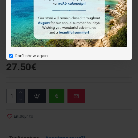
Χαρακτηριστικά
ISBN:
9781597752138
National
Geographic
Don't show again.
27.50€
Επιθυμητό