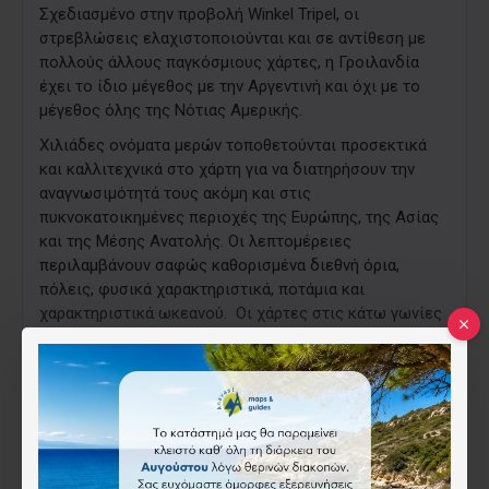
Σχεδιασμένο στην προβολή Winkel Tripel, οι
στρεβλώσεις ελαχιστοποιούνται και σε αντίθεση με
πολλούς άλλους παγκόσμιους χάρτες, η Γροιλανδία
έχει το ίδιο μέγεθος με την Αργεντινή και όχι με το
μέγεθος όλης της Νότιας Αμερικής.
Χιλιάδες ονόματα μερών τοποθετούνται προσεκτικά
και καλλιτεχνικά στο χάρτη για να διατηρήσουν την
αναγνωσιμότητά τους ακόμη και στις
πυκνοκατοικημένες περιοχές της Ευρώπης, της Ασίας
και της Μέσης Ανατολής. Οι λεπτομέρειες
περιλαμβάνουν σαφώς καθορισμένα διεθνή όρια,
πόλεις, φυσικά χαρακτηριστικά, ποτάμια και
χαρακτηριστικά ωκεανού. Οι χάρτες στις κάτω γωνίες
του χάρτη δείχνουν πληροφορίες όπως τη βλάστηση
της γης, την πυκνότητα του πληθυσμού, καθώς και τις
βόρειες και νότιες πολικές περιοχές.
Οι χάρτες με μέγεθος αφίσας κάνουν την τέλεια
προσθήκη σε οποιοδήποτε μέγεθος χώρου.