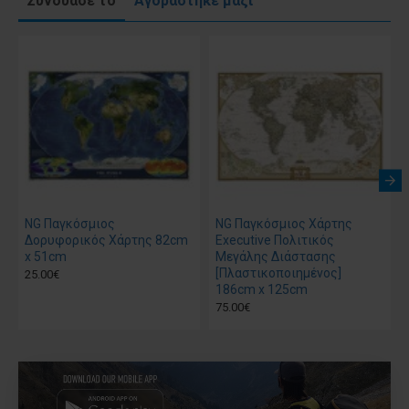
Συνδύασέ το
Αγοράστηκε μαζί
NG Παγκόσμιος
NG Παγκόσμιος Χάρτης
Δορυφορικός Χάρτης 82cm
Executive Πολιτικός
x 51cm
Μεγάλης Διάστασης
[Πλαστικοποιημένος]
25.00€
186cm x 125cm
75.00€