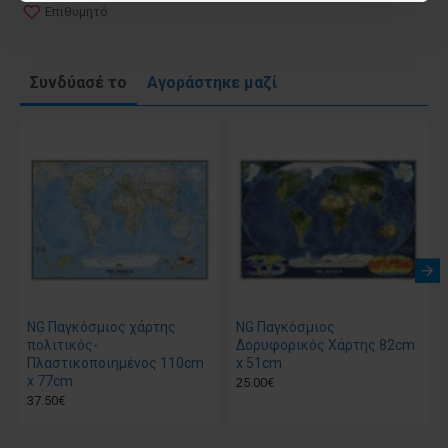
Επιθυμητό
Συνδύασέ το
Αγοράστηκε μαζί
NG Παγκόσμιος χάρτης
NG Παγκόσμιος
πολιτικός-
Δορυφορικός Χάρτης 82cm
Πλαστικοποιημένος 110cm
x 51cm
x 77cm
25.00€
37.50€