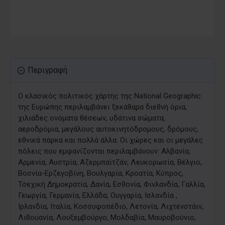
Περιγραφή
Ο κλασικός πολιτικός χάρτης της National Geographic
της Ευρώπης περιλαμβάνει ξεκάθαρα διεθνή όρια,
χιλιάδες ονόματα θέσεων, υδάτινα σώματα,
αεροδρόμια, μεγάλους αυτοκινητόδρομους, δρόμους,
εθνικά πάρκα και πολλά άλλα. Οι χώρες και οι μεγάλες
πόλεις που εμφανίζονται περιλαμβάνουν: Αλβανία,
Αρμενία, Αυστρία, Αζερμπαϊτζάν, Λευκορωσία, Βέλγιο,
Βοσνία-Ερζεγοβίνη, Βουλγαρία, Κροατία, Κύπρος,
Τσεχική Δημοκρατία, Δανία, Εσθονία, Φινλανδία, Γαλλία,
Γεωργία, Γερμανία, Ελλάδα, Ουγγαρία, Ισλανδία ,
Ιρλανδία, Ιταλία, Κοσσυφοπέδιο, Λετονία, Λιχτενστάιν,
Λιθουανία, Λουξεμβούργο, Μολδαβία, Μαυροβούνιο,