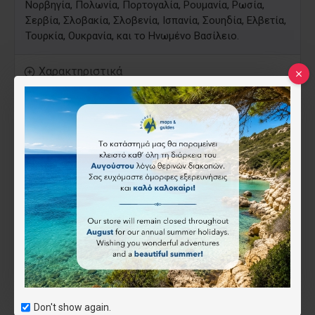
Νορβηγία, Πολωνία, Πορτογαλία, Ρουμανία, Ρωσία,
Σερβία, Σλοβακία, Σλοβενία, Ισπανία, Σουηδία, Ελβετία,
Τουρκία, Ουκρανία, και το Ηνωμένο Βασίλειο.
Χαρακτηριστικά
ISBN:
9780792281115
National
Geographic
24.00€
Don't show again.