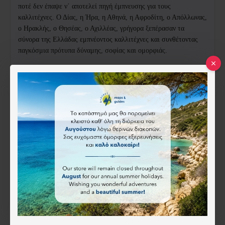
ποτέ δεν έπαψε ν΄ αποτελεί πηγή έμπνευσης για τους
καλλιτέχνες. Ο Δίας, η Ήρα, η Αθηνά, η Αφροδίτη, ο Απόλλωνας,
ο Ηρακλής, ο Θησέας, ο Αχιλλέας, γρήγορα ξεπέρασαν τα
σύνορα της Ελλάδας εμπνέοντος καλλιτέχνες και συνθέτοντας
παγκόσμια πρότυπα δύναμης, σοφίας και ομορφιάς.
Χαρακτηριστικά
ISBN:
9789608227316
Mediterraneo
15.05€