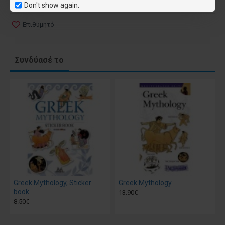
Don't show again.
Επιθυμητό
Συνδύασέ το
Greek Mythology, Sticker
Greek Mythology
book
13.90€
8.50€