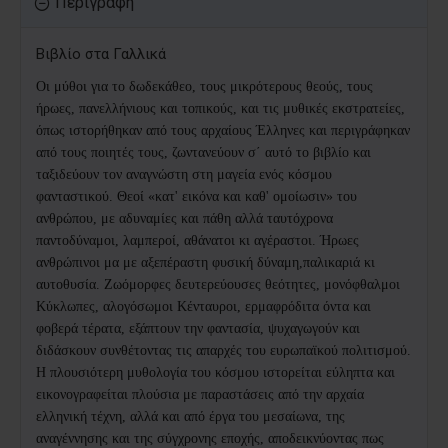
Περιγραφή
Βιβλίο στα Γαλλικά
Οι μύθοι για το δωδεκάθεο, τους μικρότερους θεούς, τους
ήρωες, πανελλήνιους και τοπικούς, και τις μυθικές εκστρατείες,
όπως ιστορήθηκαν από τους αρχαίους Έλληνες και περιγράφηκαν
από τους ποιητές τους, ζωντανεύουν σ΄ αυτό το βιβλίο και
ταξιδεύουν τον αναγνώστη στη μαγεία ενός κόσμου
φανταστικού. Θεοί «κατ' εικόνα και καθ' ομοίωσιν» του
ανθρώπου, με αδυναμίες και πάθη αλλά ταυτόχρονα
παντοδύναμοι, λαμπεροί, αθάνατοι κι αγέραστοι. Ήρωες
ανθρώπινοι μα με αξεπέραστη φυσική δύναμη,παλικαριά κι
αυτοθυσία. Ζωόμορφες δευτερεύουσες θεότητες, μονόφθαλμοι
Κύκλωπες, αλογόσωμοι Κένταυροι, ερμαφρόδιτα όντα και
φοβερά τέρατα, εξάπτουν την φαντασία, ψυχαγωγούν και
διδάσκουν συνθέτοντας τις απαρχές του ευρωπαϊκού πολιτισμού.
Η πλουσιότερη μυθολογία του κόσμου ιστορείται εύληπτα και
εικονογραφείται πλούσια με παραστάσεις από την αρχαία
ελληνική τέχνη, αλλά και από έργα του μεσαίωνα, της
αναγέννησης και της σύγχρονης εποχής, αποδεικνύοντας πως