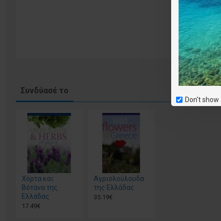
Συνδύασέ το
Don't show 
Χόρτα και
Αγριολούλουδα
Βότανα της
της Ελλάδας
Ελλάδας
35.19€
17.49€