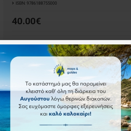
ISBN:
9786188755000
40.00€
Καλάθι
Άμεση αγορά
Ερώ
Επιθυμητό