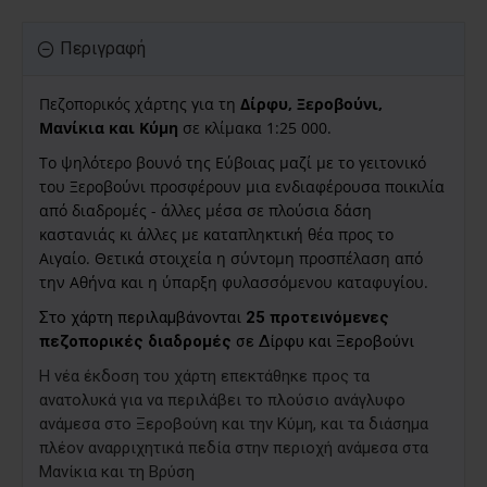
Περιγραφή
Πεζοπορικός χάρτης για τη
Δίρφυ,
Ξεροβούνι,
Μανίκια και Κύμη
σε κλίμακα 1:25 000.
Το ψηλότερο βουνό της Εύβοιας μαζί με το γειτονικό
του Ξεροβούνι προσφέρουν μια ενδιαφέρουσα ποικιλία
από διαδρομές - άλλες μέσα σε πλούσια δάση
καστανιάς κι άλλες με καταπληκτική θέα προς το
Αιγαίο. Θετικά στοιχεία η σύντομη προσπέλαση από
την Αθήνα και η ύπαρξη φυλασσόμενου καταφυγίου.
Στο χάρτη περιλαμβάνονται
25 προτεινόμενες
πεζοπορικές διαδρομές
σε Δίρφυ και Ξεροβούνι
Η νέα έκδοση του χάρτη επεκτάθηκε προς τα
ανατολυκά για να περιλάβει το πλούσιο ανάγλυφο
ανάμεσα στο Ξεροβούνη και την Κύμη, και τα διάσημα
πλέον αναρριχητικά πεδία στην περιοχή ανάμεσα στα
Μανίκια και τη Βρύση