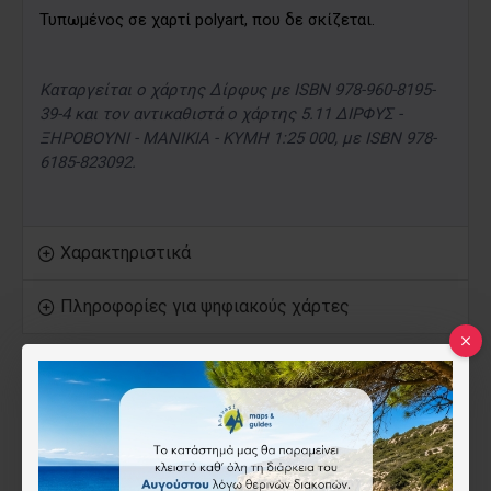
Τυπωμένος σε χαρτί polyart, που δε σκίζεται.
Καταργείται ο χάρτης Δίρφυς με ISBN 978-960-8195-
39-4 και τον αντικαθιστά ο χάρτης 5.11 ΔΙΡΦΥΣ -
ΞΗΡΟΒΟΥΝΙ - ΜΑΝΙΚΙΑ - ΚΥΜΗ 1:25 000, με ISBN 978-
6185-823092.
Χαρακτηριστικά
Πληροφορίες για ψηφιακούς χάρτες
ISBN:
978-6185-823092
Anavasi