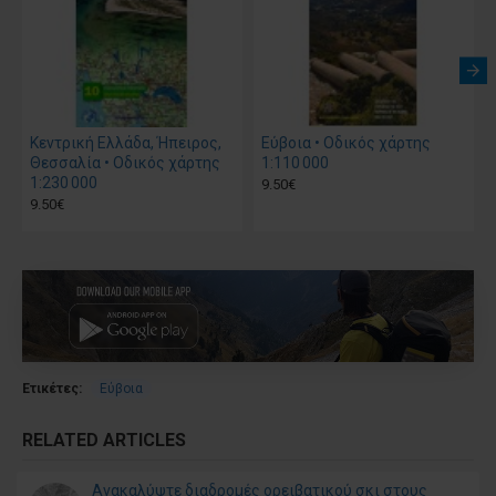
Κεντρική Ελλάδα, Ήπειρος,
Εύβοια • Οδικός χάρτης
Θεσσαλία • Οδικός χάρτης
1:110 000
1:230 000
9.50€
9.50€
Ετικέτες:
Εύβοια
RELATED ARTICLES
Ανακαλύψτε διαδρομές ορειβατικού σκι στους