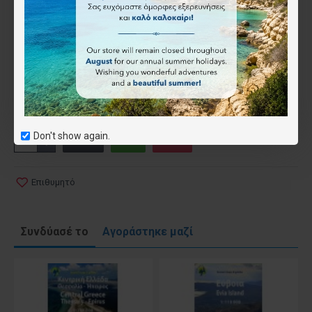
9.50€
Τύπος
Έντυπος
Ψηφιακός (όχι για το app)
(-4.50€)
Don't show again.
Επιθυμητό
Συνδύασέ το
Αγοράστηκε μαζί