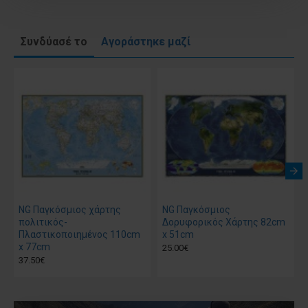
Συνδύασέ το
Αγοράστηκε μαζί
NG Παγκόσμιος χάρτης
NG Παγκόσμιος
πολιτικός-
Δορυφορικός Χάρτης 82cm
Πλαστικοποιημένος 110cm
x 51cm
x 77cm
25.00€
37.50€