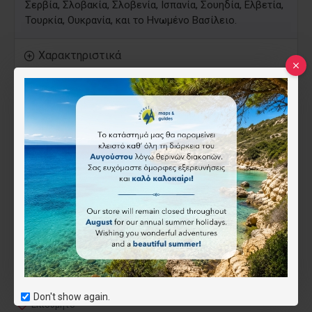
Σερβία, Σλοβακία, Σλοβενία, Ισπανία, Σουηδία, Ελβετία,
Τουρκία, Ουκρανία, και το Ηνωμένο Βασίλειο.
Χαρακτηριστικά
ISBN:
9780792281115
National
Geographic
24.00€
Don't show again.
Επιθυμητό