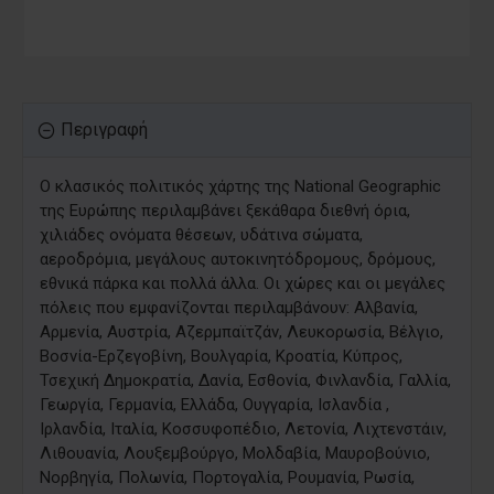
Περιγραφή
Ο κλασικός πολιτικός χάρτης της National Geographic
της Ευρώπης περιλαμβάνει ξεκάθαρα διεθνή όρια,
χιλιάδες ονόματα θέσεων, υδάτινα σώματα,
αεροδρόμια, μεγάλους αυτοκινητόδρομους, δρόμους,
εθνικά πάρκα και πολλά άλλα. Οι χώρες και οι μεγάλες
πόλεις που εμφανίζονται περιλαμβάνουν: Αλβανία,
Αρμενία, Αυστρία, Αζερμπαϊτζάν, Λευκορωσία, Βέλγιο,
Βοσνία-Ερζεγοβίνη, Βουλγαρία, Κροατία, Κύπρος,
Τσεχική Δημοκρατία, Δανία, Εσθονία, Φινλανδία, Γαλλία,
Γεωργία, Γερμανία, Ελλάδα, Ουγγαρία, Ισλανδία ,
Ιρλανδία, Ιταλία, Κοσσυφοπέδιο, Λετονία, Λιχτενστάιν,
Λιθουανία, Λουξεμβούργο, Μολδαβία, Μαυροβούνιο,
Νορβηγία, Πολωνία, Πορτογαλία, Ρουμανία, Ρωσία,