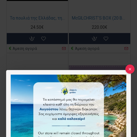
Τα πουλιά της Ελλάδας, της Κύπρου και της Ευρώπης
McGILCHRIST'S BOX (20 BOOKS)
24.50€
220.00€
Άμεση αγορά
Άμεση αγορά