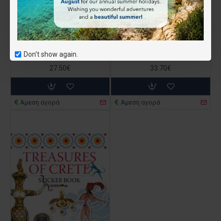
Epic Bike Rides of the World (Paperback)
Karpathos Rock Climbing Guidebook (οδηγός στα αγγλικά)
Don't show again.
27.50€
33.70€
Άμεση αγορά
Άμεση αγορά