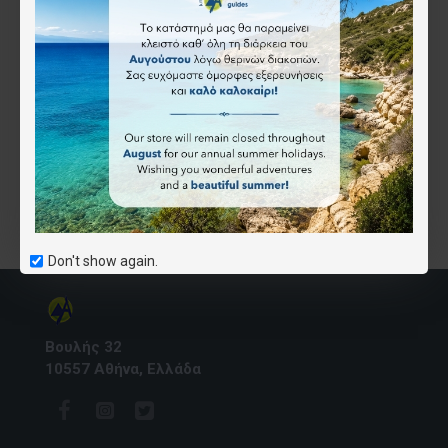
R5 Θράκη & Βόρειο Αιγαίο • Οδικός Χάρτης 1:230.000
9.50€
Άμεση αγορά
Εμφάνιση 1 έως 1 από 1 (1 Σελ.)
Don't show again.
Βουλής 32
10557 Αθήνα, Ελλάδα