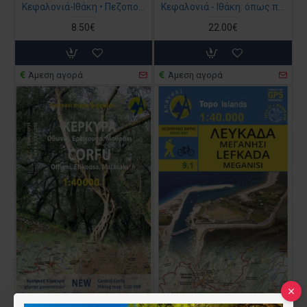
Κεφαλoνιά-Ιθάκη • Πεζοπορικός χάρτης 1:65 000 - 1:25 000
Κεφαλονιά - Ιθάκη: όπως πετάει ο γλάρος
8.50€
22.00€
Άμεση αγορά
Άμεση αγορά