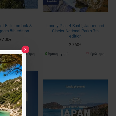
et Bali, Lombok &
Lonely Planet Banff, Jasper and
gara 8th edition
Glacier National Parks 7th
edition
27.00€
29.60€
Ερώτηση
Άμεση αγορά
Ερώτηση