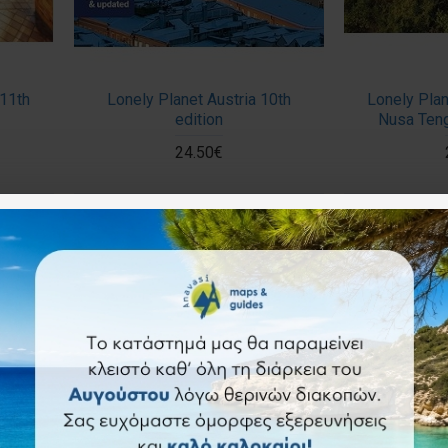
 11th
Lonely Planet Austria 10th
Lonely Plan
edition
Nusa Teng
24.50€
ρώτηση
Άμεση αγορά
Ερώτηση
Άμεση αγορά