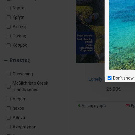
Μυθολογία
Νησιά
Κρήτη
Αττική
Πίνδος
Κόσμος
Ετικέτες
Canyoning
Don't show 
Lonely Planet Basilica
McGilchrist’s Greek
25.90€
Islands series
Vegan
Άμεση αγορά
Ε
naxos
Αθήνα
Αναρρίχηση