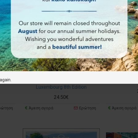
again.
ta
Lonely Planet Belgium &
Lonely 
Luxembourg 8th Edition
24.50€
ρώτηση
Άμεση αγορά
Ερώτηση
Άμεση αγορά