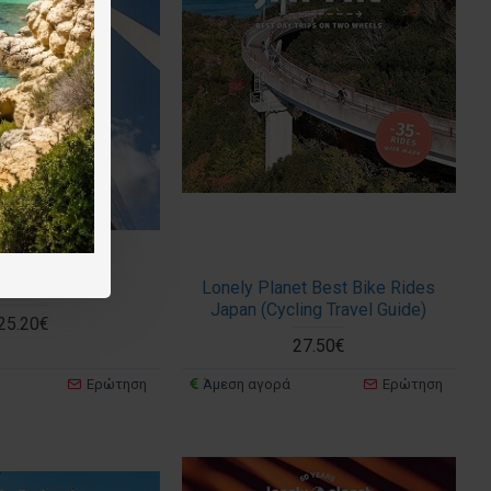
Planet Berlin
Lonely Planet Best Bike Rides
Japan (Cycling Travel Guide)
25.20€
27.50€
Ερώτηση
Άμεση αγορά
Ερώτηση