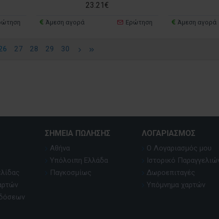
23.21€
ρώτηση
Άμεση αγορά
Ερώτηση
Άμεση αγορά
26
27
28
29
30
ΣΗΜΕΊΑ ΠΏΛΗΣΗΣ
ΛΟΓΑΡΙΑΣΜΌΣ
Αθήνα
Ο Λογαριασμός μου
Υπόλοιπη Ελλάδα
Ιστορικό Παραγγελιώ
ελίδας
Παγκοσμίως
Δωροεπιταγές
αρτών
Υπόμνημα χαρτών
κδόσεων