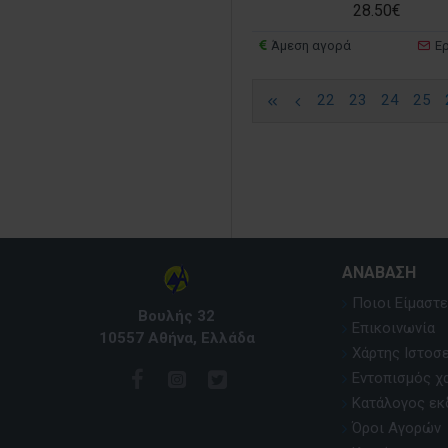
28.50€
Λεύκωμα
Άμεση αγορά
Ε
Μακεδονία
Μανιτάρια
22
23
24
25
Μελέτες
Νότιο Αιγαίο -
Δωδεκάνησα
Οδηγοί
Οδηγοί αναρρίχησης
Οδικός Άτλας
ΑΝΆΒΑΣΗ
Ορειβασία
Ποιοι Είμαστε
Βουλής 32
Ουρανός
Επικοινωνία
10557 Αθήνα, Ελλάδα
Πάτμος
Χάρτης Ιστοσ
Εντοπισμός χ
Πίνδος
Κατάλογος ε
Παιδικά βιβλία
Όροι Αγορών
Πελοπόννησος