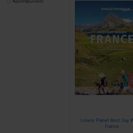
Αργοσαρωνικός
Αττική
ΒΙΒΛΙΑ
Βόρειο Αιγαίο
Ελλάδα
Επτάνησα
Εύβοια
Ηπειρος
Θεσσαλία
Θράκη
Ιόνια νησιά
Κεντρική Ελλάδα
Κρήτη
Lonely Planet Best Day 
Κυκλάδες
France
Λέσβος