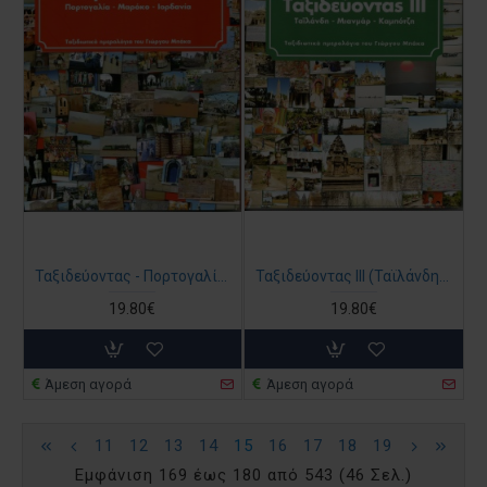
Ταξιδεύοντας - Πορτογαλία-Μαρόκο-Ιορδανία
Ταξιδεύοντας ΙΙΙ (Ταϊλάνδη - Καμπότζη - Μιανμάρ)
19.80€
19.80€
Άμεση αγορά
Άμεση αγορά
11
12
13
14
15
16
17
18
19
Εμφάνιση 169 έως 180 από 543 (46 Σελ.)