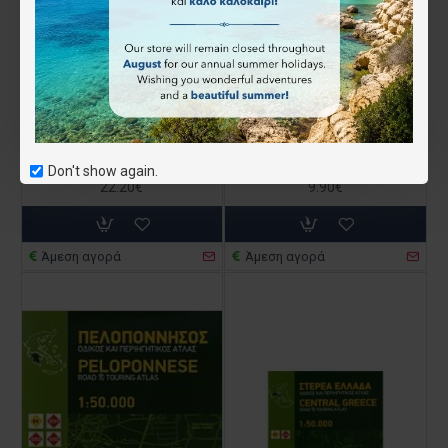
Γεωγραφία της Ελλάδας - Η Γεωγραφία είναι πολύ Κουλ!
Γκιώνα, Βαρδούσια, Παρνασσός Πράσινος οδηγός
Don't show again.
22.20€
9.90€
Άμεση αγορά
Άμεση αγορά