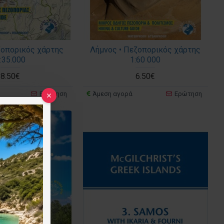
εζοπορικός χάρτης
Λήμνος • Πεζοπορικός χάρτης
:35.000
1:60 000
8.50€
6.50€
Ερώτηση
Άμεση αγορά
Ερώτηση