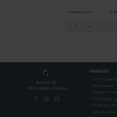
Άμεση αγορά
Ε
1
2
ΑΝΆΒΑΣΗ
Ποιοι Είμαστε
Βουλής 32
Επικοινωνία
10557 Αθήνα, Ελλάδα
Χάρτης Ιστοσ
Εντοπισμός χ
Κατάλογος ε
Όροι Αγορών