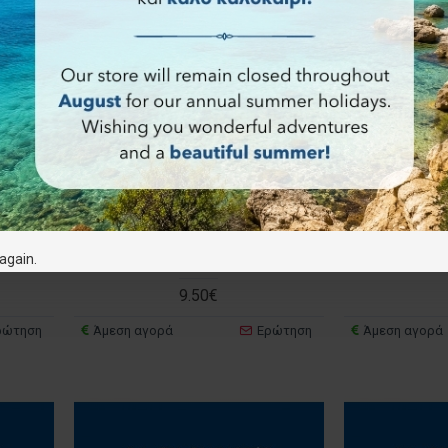
τός •
R5 Θράκη & Βόρειο Αιγαίο •
Θάσος • Πε
again.
0 000
Οδικός Χάρτης 1:230.000
1
9.50€
ρώτηση
Άμεση αγορά
Ερώτηση
Άμεση αγορά