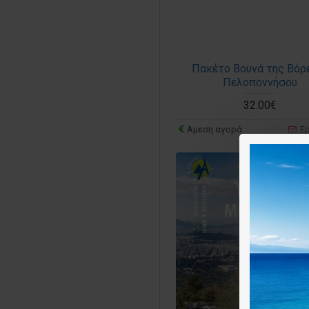
Πακέτο Βουνά της Βόρ
Πελοποννήσου
32.00€
Άμεση αγορά
Ε