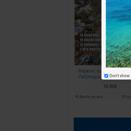
Βόρειος και Νότιος Υμητ
Don't show 
Πεζοπορικός χάρτης 1:1
10.90€
Άμεση αγορά
Ε