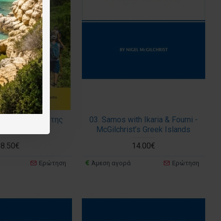
ζοπορικός χάρτης
03. Samos with Ikaria & Fourni -
:36.000
McGilchrist’s Greek Islands
8.50€
14.00€
Ερώτηση
Άμεση αγορά
Ερώτηση