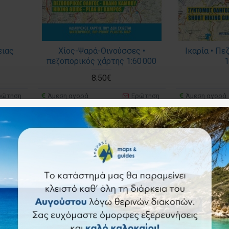
ειας
Χίος-Ψαρά-Οινούσσες •
Ικαρία • Π
πεζοπορικός χάρτης 1:60 000
1
8.50€
ρώτηση
Άμεση αγορά
Ερώτηση
Άμεση αγορά