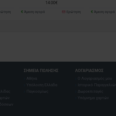
14.00€
ρώτηση
Άμεση αγορά
Ερώτηση
Άμεση αγορά
ΣΗΜΕΊΑ ΠΏΛΗΣΗΣ
ΛΟΓΑΡΙΑΣΜΌΣ
Αθήνα
Ο Λογαριασμός μου
Υπόλοιπη Ελλάδα
Ιστορικό Παραγγελιώ
ελίδας
Παγκοσμίως
Δωροεπιταγές
αρτών
Υπόμνημα χαρτών
κδόσεων