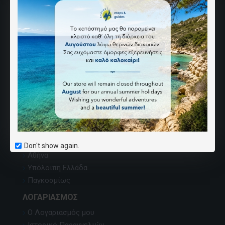
ΑΝΆΒΑΣΗ
Ποιοι Είμαστε
Επικοινωνία
Χάρτης Ιστοσελίδας
Εντοπισμός χαρτών
Κατάλογος εκδόσεων
Όροι Αγορών
Καριέρα
ΣΗΜΕΊΑ ΠΏΛΗΣΗΣ
Don't show again.
Αθήνα
Υπόλοιπη Ελλάδα
Παγκοσμίως
ΛΟΓΑΡΙΑΣΜΌΣ
Ο Λογαριασμός μου