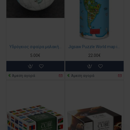
Υδρόγειος σφαίρα μαλακή (7,5 εκ διάμετρος)
Jigsaw Puzzle World map in a tube 500 pieces 57 cm x 43 cm
5.00€
22.00€
Άμεση αγορά
Άμεση αγορά