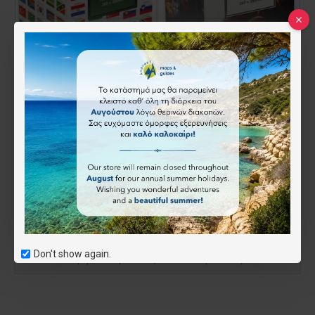
ΠΑΖ΄Λ ΜΕ ΣΗΜΑΙΕΣ 100 ΚΟΜΜΑΤΙΑ
Παζλ Ηλιακό Σύστημα 100 κομματιών σε κύβο
15.00€
15.00€
Άμεση αγορά
Άμεση αγορά
Don't show again.
Εμφάνιση 1 έως 4 από 4 (1 Σελ.)