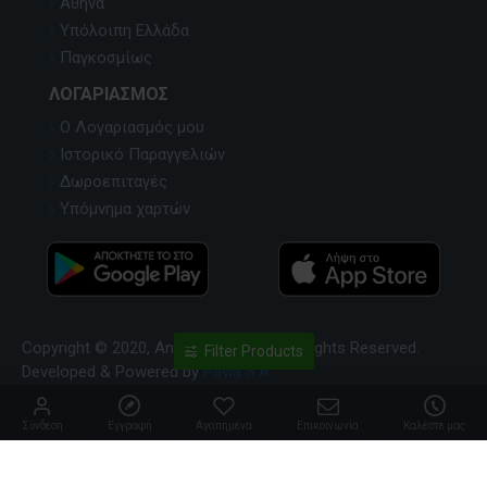
Αθήνα
Υπόλοιπη Ελλάδα
Παγκοσμίως
ΛΟΓΑΡΙΑΣΜΌΣ
Ο Λογαριασμός μου
Ιστορικό Παραγγελιών
Δωροεπιταγές
Υπόμνημα χαρτών
Copyright © 2020, Anavasi Editions, All Rights Reserved.
Filter Products
Developed & Powered by
Pavla S.A
Σύνδεση
Εγγραφή
Αγαπημένα
Επικοινωνία
Καλέστε μας