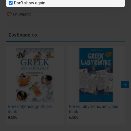
Don't show again.
Επιθυμητό
Συνδύασέ το
Greek Mythology, Sticker
Greek Labyrinths, activities
book
book
8.50€
6.50€