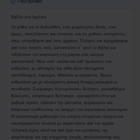
Περιγραφή
Βιβλίο στα Αγγλικά
Οι μύθοι για το δωδεκάθεο, τους μικρότερους θεούς, τους
ήρωες, πανελλήνιους και τοπικούς, και τις μυθικές εκστρατείες,
όπως ιστορήθηκαν από τους αρχαίους Έλληνες και περιγράφηκαν
από τους ποιητές τους, ζωντανεύουν σ΄ αυτό το βιβλίο και
ταξιδεύουν τον αναγνώστη στη μαγεία ενός κόσμου
φανταστικού. Θεοί «κατ' εικόνα και καθ' ομοίωσιν» του
ανθρώπου, με αδυναμίες και πάθη αλλά ταυτόχρονα
παντοδύναμοι, λαμπεροί, αθάνατοι κι αγέραστοι. Ήρωες
ανθρώπινοι μα με αξεπέραστη φυσική δύναμη,παλικαριά κι
αυτοθυσία. Ζωόμορφες δευτερεύουσες θεότητες, μονόφθαλμοι
Κύκλωπες, αλογόσωμοι Κένταυροι, ερμαφρόδιτα όντα και
φοβερά τέρατα, εξάπτουν την φαντασία, ψυχαγωγούν και
διδάσκουν συνθέτοντας τις απαρχές του ευρωπαϊκού πολιτισμού.
Η πλουσιότερη μυθολογία του κόσμου ιστορείται εύληπτα και
εικονογραφείται πλούσια με παραστάσεις από την αρχαία
ελληνική τέχνη, αλλά και από έργα του μεσαίωνα, της
αναγέννησης και της σύγχρονης εποχής, αποδεικνύοντας πως