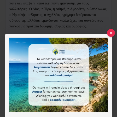
ποτέ δεν έπαψε ν΄ αποτελεί πηγή έμπνευσης για τους
καλλιτέχνες. Ο Δίας, η Ήρα, η Αθηνά, η Αφροδίτη, ο Απόλλωνας,
ο Ηρακλής, ο Θησέας, ο Αχιλλέας, γρήγορα ξεπέρασαν τα
σύνορα της Ελλάδας εμπνέοντος καλλιτέχνες και συνθέτοντας
παγκόσμια πρότυπα δύναμης, σοφίας και ομορφιάς.
Χαρακτηριστικά
ISBN:
9789608227309
Mediterraneo
13.90€