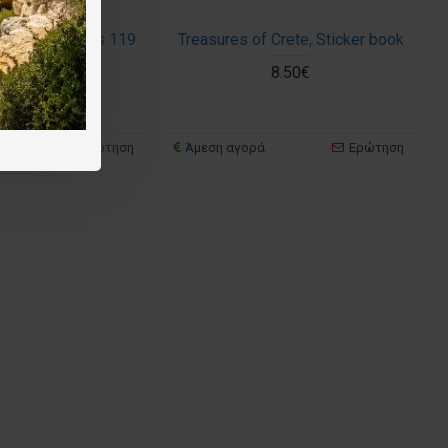
 age of Pirates 119
Treasures of Crete, Sticker book
x 84 εκ.
8.50€
25.50€
Ερώτηση
Άμεση αγορά
Ερώτηση