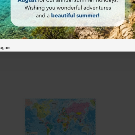
Ο Ο
POSTER ΑΠΟ ΤΟ ΒΙΒΛΙΟ Ο
Rayworld The
ΚΗΠΟΣ ΜΑΣ Η ΕΙΣΟΔΟΣ ΤΟΥ
ΚΗΠΟΥ
20.00€
ρώτηση
Άμεση αγορά
Ερώτηση
Άμεση αγορά
again.