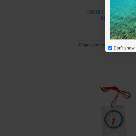
POSTER ΑΠΟ ΤΟ ΒΙΒΛΙ
ΚΗΠΟΣ ΜΑΣ
20.00€
Άμεση αγορά
Ε
Don't show 