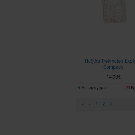
Πυξίδα Trekmates Expl
Compass
14.90€
Άμεση αγορά
Ε
1
2
3