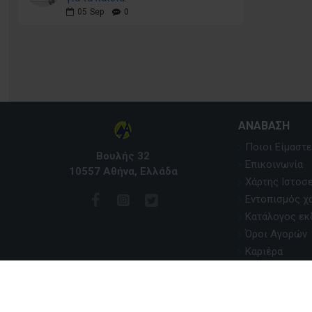
05
Sep
0
ΑΝΆΒΑΣΗ
Ποιοι Είμαστε
Βουλής 32
Επικοινωνία
10557 Αθήνα, Ελλάδα
Χάρτης Ιστοσ
Εντοπισμός χ
Κατάλογος ε
Όροι Αγορών
Καριέρα
Copyright © 2020, Anavasi Editions, All Rights Reserved. Devel