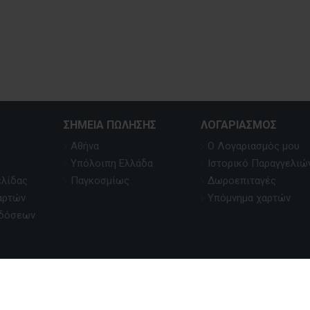
ΣΗΜΕΊΑ ΠΏΛΗΣΗΣ
ΛΟΓΑΡΙΑΣΜΌΣ
Αθήνα
Ο Λογαριασμός μου
Υπόλοιπη Ελλάδα
Ιστορικό Παραγγελιώ
ελίδας
Παγκοσμίως
Δωροεπιταγές
αρτών
Υπόμνημα χαρτών
κδόσεων
oped & Powered by
Pavla S.A