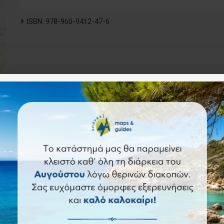
ISBN:
978-960-9412-47-6
9.90€
Καλάθι
Άμεση αγορά
Ερώ
Επιθυμητό