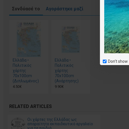
Συνδύασέ το
Αγοράστηκε μαζί
Ελλάδα •
Ελλάδα •
Don't show 
Πολιτικός
Πολιτικός
χάρτης
χάρτης
70x100cm
70x100cm
(Διπλωμένος)
(Ανάρτησης)
4.50€
9.90€
RELATED ARTICLES
Οι χάρτες της Ελλάδας ως
απαραίτητο εκπαιδευτικό εργαλείο
για τα παιδιά.