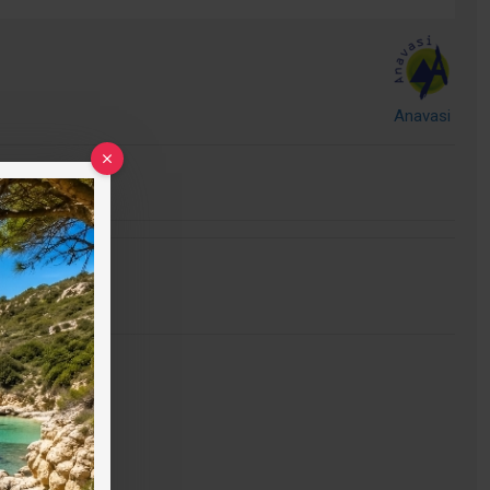
Anavasi
τηση