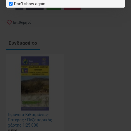
Don't show again.
Επιθυμητό
Συνδύασέ το
Γεράνεια-Κιθαιρώνας-
Πατέρας • Πεζοπορικός
χάρτης 1:25.000
9.50€