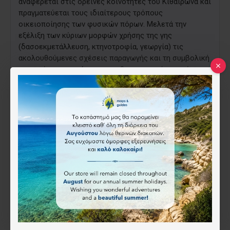
αναφέρεται στις ορεινές κοινότητες του Κιθαιρώνα και
πραγματεύεται τους ιδιαίτερους τρόπους
οικειοποίησης των φυσικών πόρων. Μελετά την
εξέλιξη των κύριων μορφών χρήσης της γης
(δασοεκμετάλλευση, κτηνοτροφία, γεωργία) τις
ακολουθούμενες σχέσεις παραγωγής και τη συμβολική
ιεροποίηση του χώρου με τα θρησκευτικά πανηγύρια.
Τέλος, πραγματεύεται την ανθρωπολογική θεώρηση
του τοπίου, ως αποτέλεσμα της παραγωγικής χρήσης
του χώρου.
Χαρακτηριστικά
ISBN:
9789602105184
Οδυσσεας
14.00€