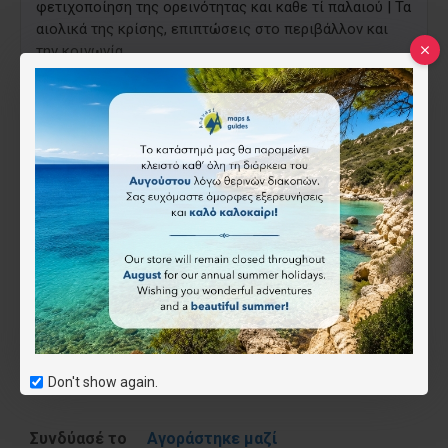
φετιχοποίηση της ορεινότητας και καθε τί παλαιού | Τα
αιολικά της κρίσης, επιπτώσεις στο περιβάλλον και
την κοινωνία.
Καλή ανάγνωση και το νου μας στα βουνά, στα ποτάμια
και στους ανθρώπους μας.
5.00€
Επιθυμητό
Don't show again.
Συνδύασέ το
Αγοράστηκε μαζί