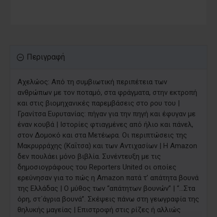
Περιγραφή
Αχελώος: Από τη συμβιωτική περιπέτεια των
ανθρώπων με τον ποταμό, στα φράγματα, στην εκτροπή
και στις βιομηχανικές παρεμβάσεις στο ρου του |
Γρανίτσα Ευρυτανίας: πήγαν για την πηγή και έφυγαν με
έναν κουβά | Ιστορίες φτιαγμένες από ήλιο και πάνελ,
στον Δομοκό και στα Μετέωρα. Οι περιπτώσεις της
Μακρυρράχης (Καΐτσα) και των Αντιχασίων | Η Amazon
δεν πουλάει μόνο βιβλία. Συνέντευξη με τις
δημοσιογράφους του Reporters United οι οποίες
ερεύνησαν για το πώς η Amazon πατά τ’ απάτητα βουνά
της Ελλάδας | Ο μύθος των “απάτητων βουνών” | “…Στα
όρη, στ΄άγρια βουνά”. Σκέψεις πάνω στη γεωγραφία της
θηλυκής μαγείας | Επιστροφή στις ρίζες ή αλλιώς