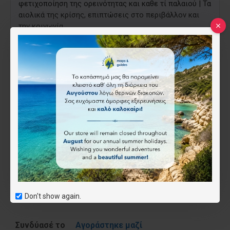
φετιχοποίηση της ορεινότητας και καθε τί παλαιού | Τα
αιολικά της κρίσης, επιπτώσεις στο περιβάλλον και
την κοινωνία.
Καλή ανάγνωση και το νου μας στα βουνά, στα ποτάμια
και στους ανθρώπους μας.
5.00€
Επιθυμητό
Don't show again.
Συνδύασέ το
Αγοράστηκε μαζί