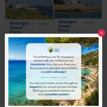
Amorgos, Naxos, Paros, Andros Eastern & Northern Cyclades, Dieter Graf (English)
Amorgos, Naxos, Paros, Andros, Östliche & Nördliche Kykladen - Wandern auf Griechischen Inseln (Γερμανικά)
21.00€
21.00€
Άμεση αγορά
Άμεση αγορά