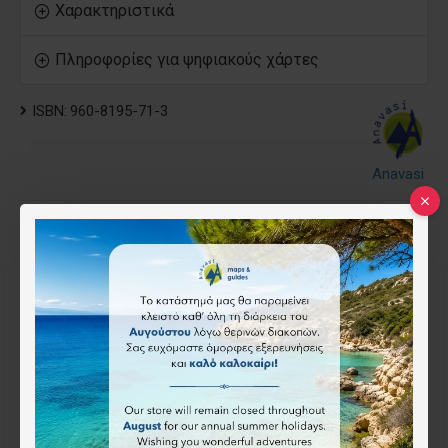
Χαρακτηριστικά
Πληροφορίες για ψηφιακούς χάρτες
ISBN:
960-8195-71-3
Anavasi
5.00€
Τύπος
Ψηφιακός (όχι για το app)