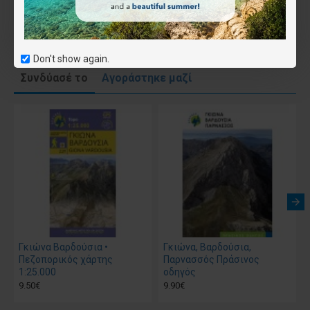
Επιθυμητό
Don't show again.
Συνδύασέ το
Αγοράστηκε μαζί
Γκιώνα Βαρδούσια •
Γκιώνα, Βαρδούσια,
Πεζοπορικός χάρτης
Παρνασσός Πράσινος
1:25.000
οδηγός
9.50€
9.90€