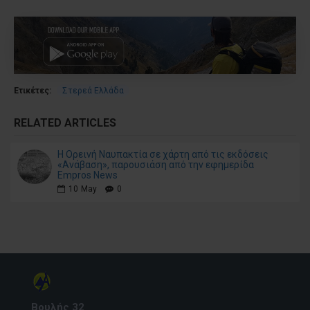
Ετικέτες:
Στερεά Ελλάδα
RELATED ARTICLES
Η Ορεινή Ναυπακτία σε χάρτη από τις εκδόσεις
«Ανάβαση», παρουσιάση από την εφημερίδα
Empros News
10
May
0
Βουλής 32