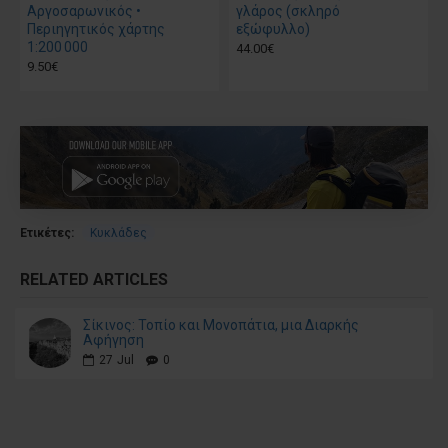
Αργοσαρωνικός •
γλάρος (σκληρό
Περιηγητικός χάρτης
εξώφυλλο)
1:200 000
44.00€
9.50€
Ετικέτες:
Κυκλάδες
RELATED ARTICLES
Σίκινος: Τοπίο και Μονοπάτια, μια Διαρκής
Αφήγηση
27
Jul
0