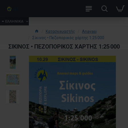
ΕΛΛΗΝΙΚΑ
Κατασκευαστής
Anavasi
Σίκινος • Πεζοπορικός χάρτης 1:25 000
ΣΊΚΙΝΟΣ • ΠΕΖΟΠΟΡΙΚΌΣ ΧΆΡΤΗΣ 1:25 000