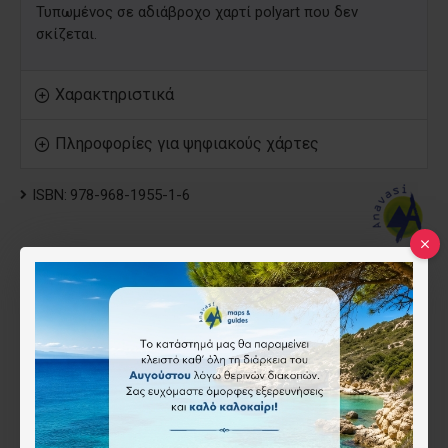
Τυπωμένος σε αδιάβροχο χαρτί polyart που δεν
σκίζεται.
Χαρακτηριστικά
Πληροφορίες για ψηφιακούς χάρτες
ISBN:
978-968-1955-1-6
Anavasi
6.50€
Τύπος
Έντυπος
Ψηφιακός (όχι για το app)
(-1.50€)