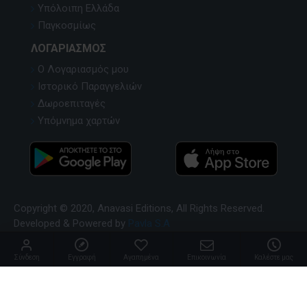
Υπόλοιπη Ελλάδα
Παγκοσμίως
ΛΟΓΑΡΙΑΣΜΌΣ
Ο Λογαριασμός μου
Ιστορικό Παραγγελιών
Δωροεπιταγές
Υπόμνημα χαρτών
Copyright © 2020, Anavasi Editions, All Rights Reserved.
Developed & Powered by
Pavla S.A
Σύνδεση
Εγγραφή
Αγαπημένα
Επικοινωνία
Καλέστε μας