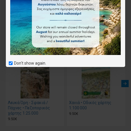
Επιθυμητό
Συνδύασέ το
Αγοράστηκε μαζί
Don't show again.
Λευκά Όρη - Σφακιά /
Χανιά • Οδικός χάρτης
Πάχνες • Πεζοπορικός
1:100 000
χάρτης 1:25.000
9.50€
9.50€