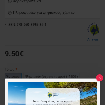
Χαρακτηριστικά
Πληροφορίες για ψηφιακούς χάρτες
ISBN:
978-960-8195-85-1
Anavasi
9.50€
Τύπος
Έντυπος
Ψηφιακός (όχι για το app)
(-4.50€)