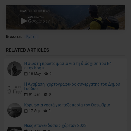
Ετικέτες:
Κρήτη
RELATED ARTICLES
H σωστή προετοιμασία για τη διάσχιση του Ε4
στην Κρήτη
10
May
0
Η Ανάβαση, χαρτογραφικός συνεργάτης του Δήμου
Γαύδου
01
Jan
0
Κορυφαία νησιά για πεζοπορία τον Οκτώβριο
17
Sep
0
Νεές επανεκδόσεις χάρτων 2023