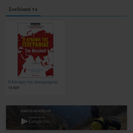
Συνδύασέ το
Η δύναμη της γεωγραφίας
16.60€