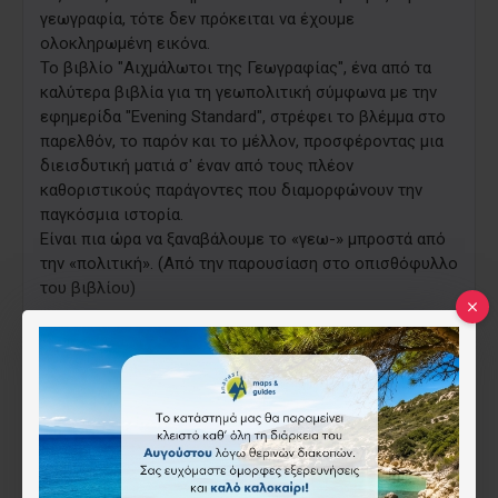
γεωγραφία, τότε δεν πρόκειται να έχουμε
ολοκληρωμένη εικόνα.
Το βιβλίο "Αιχμάλωτοι της Γεωγραφίας", ένα από τα
καλύτερα βιβλία για τη γεωπολιτική σύμφωνα με την
εφημερίδα "Evening Standard", στρέφει το βλέμμα στο
παρελθόν, το παρόν και το μέλλον, προσφέροντας μια
διεισδυτική ματιά σ' έναν από τους πλέον
καθοριστικούς παράγοντες που διαμορφώνουν την
παγκόσμια ιστορία.
Είναι πια ώρα να ξαναβάλουμε το «γεω-» μπροστά από
την «πολιτική». (Από την παρουσίαση στο οπισθόφυλλο
του βιβλίου)
«Το βιβλίο «Αιχμάλωτοι της γεωγραφίας» του Τιμ
Μάρσαλ, σε προσεκτική μετάφραση του Σπυρίδωνα
Κατσούλα, είναι ένα καλά φροντισμένο και επιμελημένο
βιβλίο. Στα πολλά του προτερήματα, που το καθιστούν
δελεαστικό ανάγνωσμα, να προσθέσουμε και το εξής:
Αν και κυκλοφόρησε το 2015, ο συγγραφέας του
φροντίζει να το ανανεώνει διαρκώς. Έτσι, η