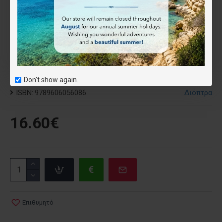
αναθεωρημένη έκδοση που θα βρείτε αυτήν τη στιγμή
στα βιβλιοπωλεία είναι η τέταρτη στη σειρά και
περιλαμβάνει ακόμη και γεγονότα του 2020!» (Κώστας
Κατσουλάρης, bookpress.gr, 04/08/2021)
Χαρακτηριστικά
Don't show again.
ISBN:
9789606056086
Διόπτρα
16.60€
Επιθυμητό