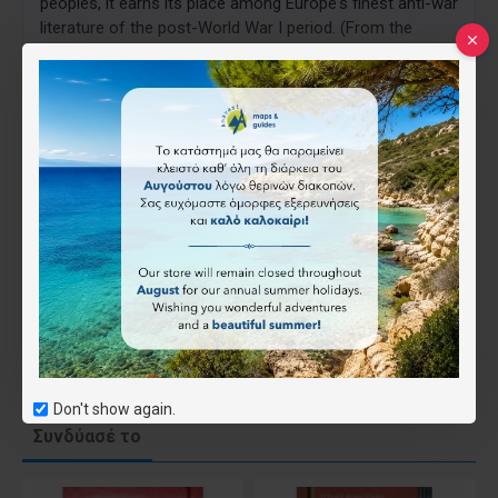
peoples, it earns its place among Europe's finest anti-war
literature of the post-World War I period. (From the
publisher)
ISBN:
9786185369668
12.00€
Επιθυμητό
Don't show again.
Συνδύασέ το