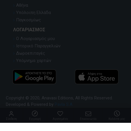
Αθήνα
Υπόλοιπη Ελλάδα
Παγκοσμίως
ΛΟΓΑΡΙΑΣΜΌΣ
Ο Λογαριασμός μου
Ιστορικό Παραγγελιών
Δωροεπιταγές
Υπόμνημα χαρτών
Copyright © 2020, Anavasi Editions, All Rights Reserved.
Developed & Powered by
Pavla S.A
Σύνδεση
Εγγραφή
Αγαπημένα
Επικοινωνία
Καλέστε μας