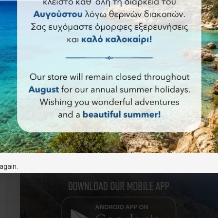
again.
Πάρος -
Αντίπαρος:
όπως πετάει ο
γλάρος (με
Σκληρό