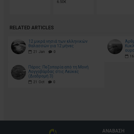
6.50€
RELATED ARTICLES
12 μικρά νησιά των ελληνικών
Άρθρ
θαλασσών για 12 μήνες
Κυκλ
ουρα
21
Jan
0
16
Πάρος: Πεζοπορία από τη Μονή
Λογγοβάρδας στις Λεύκες
(Διαδρομή 3)
21
Oct
0
ΑΝΆΒΑΣΗ