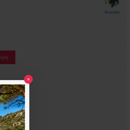
Anavasi
τηση