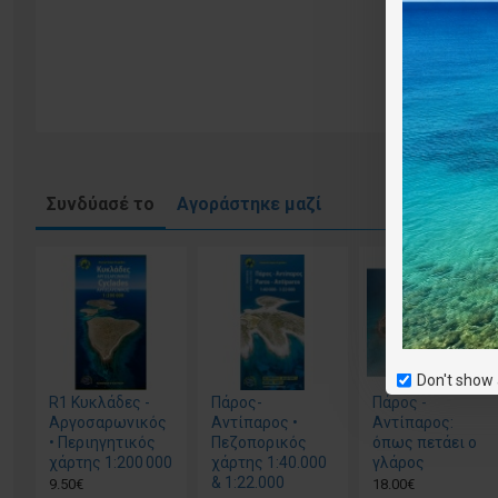
Συνδύασέ το
Αγοράστηκε μαζί
Don't show 
R1 Κυκλάδες -
Πάρος-
Πάρος -
Αργοσαρωνικός
Αντίπαρος •
Αντίπαρος:
• Περιηγητικός
Πεζοπορικός
όπως πετάει ο
χάρτης 1:200 000
χάρτης 1:40.000
γλάρος
& 1:22.000
9.50€
18.00€