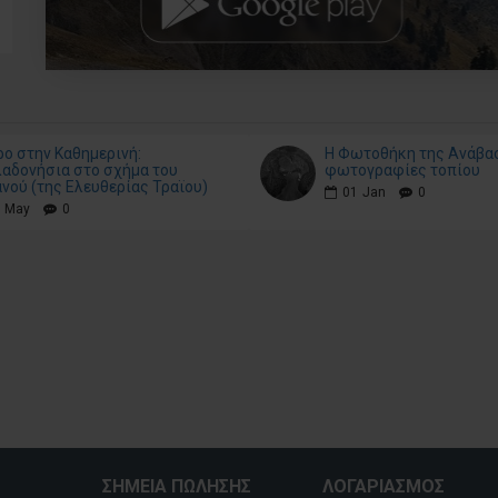
Εξώφυλλο)
22.00€
ο στην Καθημερινή:
Η Φωτοθήκη της Ανάβα
αδονήσια στο σχήμα του
φωτογραφίες τοπίου
νού (της Ελευθερίας Τραϊου)
01
Jan
0
May
0
ΣΗΜΕΊΑ ΠΏΛΗΣΗΣ
ΛΟΓΑΡΙΑΣΜΌΣ