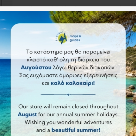
Χρωματική Παλέτα:
Χρησιμοποιεί φωτεινά, ευανά
εντυπωσιακό ανάγλυφο με σκιάσεις που χαρακτηρίζ
πάνω από 75 χρόνια.
Αναγνωσιμότητα:
Τα ονόματα των γεωγραφικών χα
διατηρείται η μέγιστη ευκρίνεια.
Προέλευση:
Ο χάρτης αυτός περιλαμβάνεται στην 
Geographic και είναι πλέον διαθέσιμος ως αυτόνομ
ISBN:
9780792292654
24.90€
Καλάθι
Άμεση αγορά
Ερώ