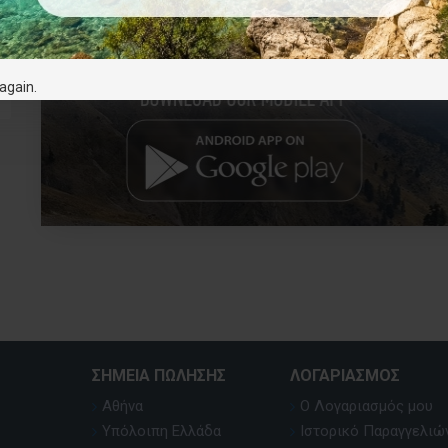
Επιθυμητό
again.
ΣΗΜΕΊΑ ΠΏΛΗΣΗΣ
ΛΟΓΑΡΙΑΣΜΌΣ
Αθήνα
Ο Λογαριασμός μου
Υπόλοιπη Ελλάδα
Ιστορικό Παραγγελιώ