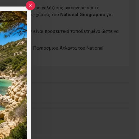
γνωστα χρώματα με γαλάζιους ωκεανούς και το
ει τους τοίχους-χάρτες του
National Geographic
για
ρακτηριστικών είναι προσεκτικά τοποθετημένα ώστε να
11η Έκδοση του Παγκόσμιου Άτλαντα του National
ο προϊόν.
τηση