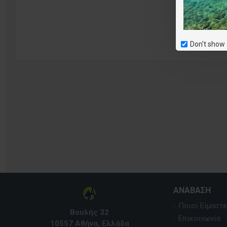
Don't show 
ΑΝΆΒΑΣΗ
Ποιοι Είμαστε
Βουλής 32
Επικοινωνία
10557 Αθήνα, Ελλάδα