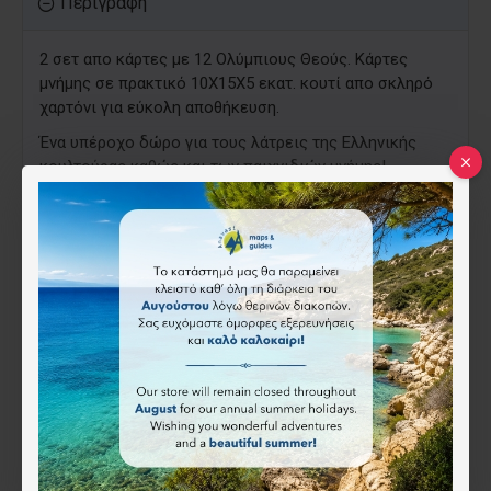
Περιγραφή
2 σετ απο κάρτες με 12 Ολύμπιους Θεούς. Κάρτες
μνήμης σε πρακτικό 10Χ15Χ5 εκατ. κουτί απο σκληρό
χαρτόνι για εύκολη αποθήκευση.
Ένα υπέροχο δώρο για τους λάτρεις της Ελληνικής
κουλτούρας καθώς και των παιχνιδιών μνήμης!
ISBN:
80002024
Mediterraneo
17.36€