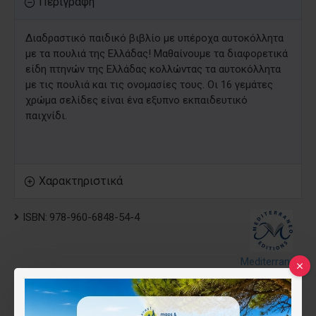
Περιγραφή
Διαδραστικό παιδικό βιβλίο με υπέροχα αυτοκόλλητα
με τα πουλιά της Ελλάδας! Μαθαίνουμε τα διαφορετικά
είδη πτηνών της Ελλάδας κολλώντας τα αυτοκόλλητα
με τις πουλιά και τις ονομασίες τους. Οι 16 γεμάτες
χρώμα σελίδες είναι ένα εξυπνο εκπαιδευτικό
παιχνίδι.
Χαρακτηριστικά
ISBN:
978-960-6848-54-4
Mediterraneo
8.50€