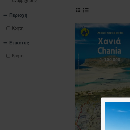
αναρρίχησης
Περιοχή
Κρήτη
Ετικέτες
Κρήτη