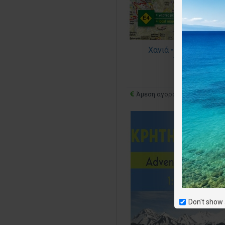
Χανιά • Οδικός χάρτ
1:100 000
9.50€
Άμεση αγορά
Ε
Don't show 