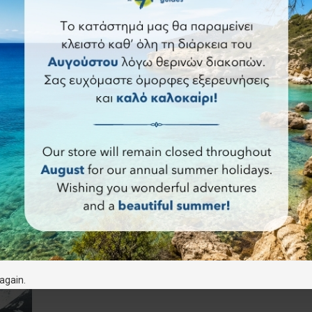
ης
Φραγκοκάστελο - Πλακιάς •
Ψηλορείτ
Πεζοπορικός χάρτης 1:25.000
Πεζοπορικό
9.50€
ρώτηση
Άμεση αγορά
Ερώτηση
Άμεση αγορά
again.