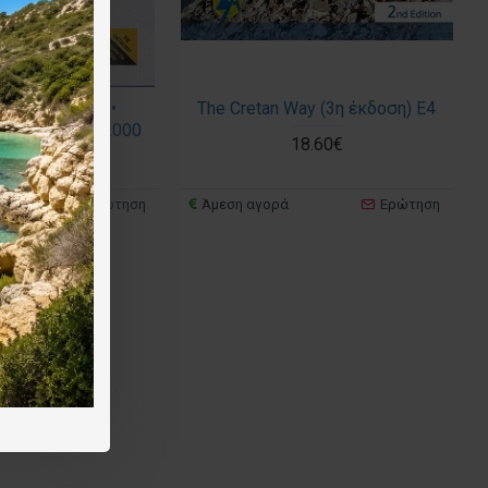
ης (Όρος Ίδη) •
The Cretan Way (3η έκδοση) E4
ς χάρτης 1:30.000
18.60€
9.50€
Ερώτηση
Άμεση αγορά
Ερώτηση