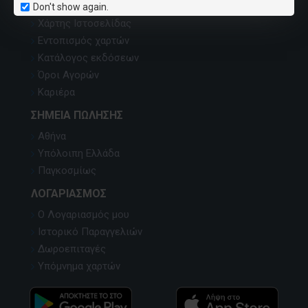
Επικοινωνία
Don't show again.
Χάρτης Ιστοσελίδας
Εντοπισμός χαρτών
Κατάλογος εκδόσεων
Όροι Αγορών
Καριέρα
ΣΗΜΕΊΑ ΠΏΛΗΣΗΣ
Αθήνα
Υπόλοιπη Ελλάδα
Παγκοσμίως
ΛΟΓΑΡΙΑΣΜΌΣ
Ο Λογαριασμός μου
Ιστορικό Παραγγελιών
Δωροεπιταγές
Υπόμνημα χαρτών