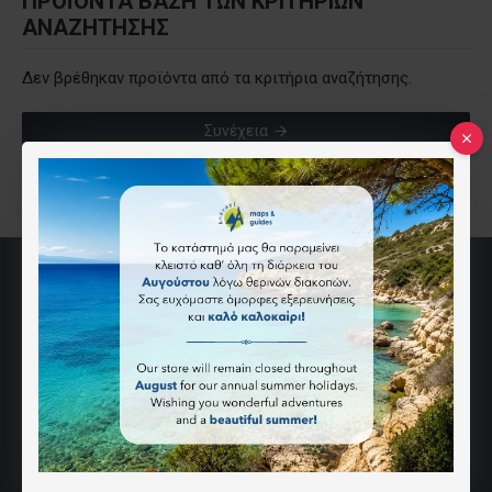
ΠΡΟΪΌΝΤΑ ΒΆΣΗ ΤΩΝ ΚΡΙΤΗΡΙΩΝ
ΑΝΑΖΉΤΗΣΗΣ
Δεν βρέθηκαν προϊόντα από τα κριτήρια αναζήτησης.
Συνέχεια
Βουλής 32
10557 Αθήνα, Ελλάδα
ΑΝΆΒΑΣΗ
Ποιοι Είμαστε