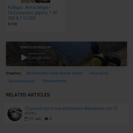
Κύθηρα - Αντικύθηρα •
Πεζοπορικός χάρτης 1:30
000 & 1:12 000
8.50€
Ετικέτες:
McGilchrist’s Greek Islands series
Ιόνια νησιά
Αργοσαρωνικός
Πελοπόννησος
RELATED ARTICLES
12 μικρά νησιά των ελληνικών θαλασσών για 12
μήνες
21
Jan
0