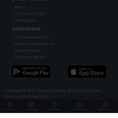
Αθήνα
Υπόλοιπη Ελλάδα
Παγκοσμίως
ΛΟΓΑΡΙΑΣΜΌΣ
Ο Λογαριασμός μου
Ιστορικό Παραγγελιών
Δωροεπιταγές
Υπόμνημα χαρτών
Copyright © 2020, Anavasi Editions, All Rights Reserved.
Developed & Powered by
Pavla S.A
Σύνδεση
Εγγραφή
Αγαπημένα
Επικοινωνία
Καλέστε μας