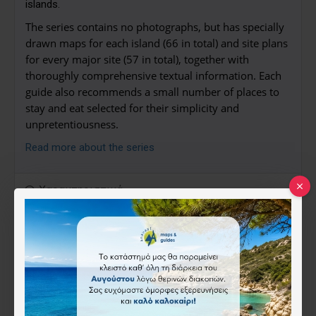
islands.
The series contains no photographs, but has specially
drawn maps for each island (66 in total) and site plans
for every major site (57 in total), together with
thoroughly comprehensive textual information. Each
guide also recommends a small number of places to
stay and eat selected for their simplicity and
unpretentiousness.
Read more about the series
Χαρακτηριστικά
ISBN:
978-190-7859-09-0
Genius Loci
14.00€