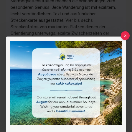
Marmorplattenstraßen machen die Wanderungen zum
besonderen Genuss. Jede Wanderung ist mit exaktem,
leicht verständlichem Text und ausführlicher
Streckenkarte ausgestattet. Vier bis sechs
Streckenfotos von markanten Plätzen dienen der
Orientierung unterwegs, exakte Zwischenzeiten der
Kontrolle. Kulturelle Erläuterungen runden das Bild ab.
Abkürzungen längerer Strecken, sowie Alternativen für
eine zweite Wanderung sind angegeben. 11 x 19 cm 192
Seiten 140 Farbabbildungen
Das Buch ist Teil einer sechsbändigen Reihe für 44 Inseln
der südlichen Ägäis - ideal zum „Island hopping“,
gemacht für Urlauber, die nicht nur die herrlichen Strände,
sondern auch das Innere der bezaubernden Inseln mit
den Dörfern, Klöstern und Olivenhainen erleben möchten.
Der aktualisierte und stark erweiterte Band von 2024 über
die nördlichen Kykladen bietet 56 Wanderungen auf 12
Inseln. Die Besonderheit des Buches sind 210
Streckenfotos, anhand derer man sich orientieren oder
nicht englisch sprechende Einheimische bildlich
„befragen“ kann. Dazu kommen 45 präzise Wanderkarten,