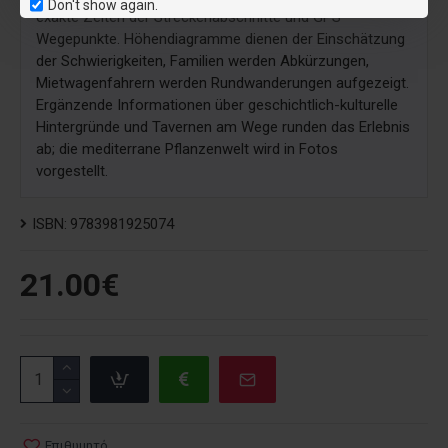
Don't show again.
exakte Zeiten der Streckenabschnitte und GPS
Wegepunkte. Höhendiagramme dienen der Einschätzung
der Schwierigkeiten, Familien werden Abkürzungen,
Mietwagenfahrern werden Rundwanderungen aufgezeigt.
Ergänzende Informationen über geschichtlich-kulturelle
Hintergründe und Tavernen am Wege runden das Erlebnis
ab; die mediterrane Pflanzenwelt wird in Fotos
vorgestellt.
ISBN:
9783981925074
21.00€
Επιθυμητό