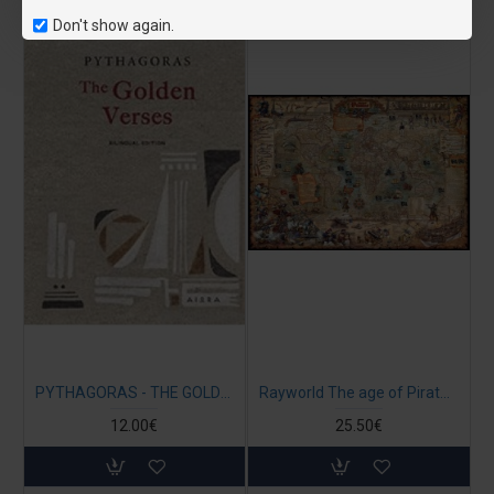
Don't show again.
PYTHAGORAS - THE GOLDEN VERSES (in english)
Rayworld The age of Pirates 119 x 84 εκ.
12.00€
25.50€