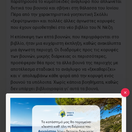
παρατηρούσα το κυματοειδές ανάγλυφο που απλώνεται
δυτικά του βουνού και σβήνει στη θάλασσα του Ιονίου.
Πέρα από την χαρακτηριστικά γοητευτική Σκόλλι
«ξεφύτρωναν» και πολλές άλλες άγνωστες κορυφές
που έχουν οριοθετηθεί στο νέο βιβλίο του Ν. Νέζη.
Η επίσκεψη των επτά βουνών, που περιγράφονται στο
βιβλίο, ήταν μια ευχάριστη έκπληξη, καθώς ανακάλυπτα
μια άγνωστη περιοχή. Οι διαδρομές προς τις κορυφές
των βουνών, μικρής διάρκειας οι περισσότερες,
προσέφεραν θέα προς τα άλλα βουνά της περιοχής με
αποτέλεσμα σταδιακά το ανάγλυφο να «ξεκαθαρίζει»
και ν΄ απολαμβάνω κάθε φορά από την κορυφή ενός
βουνού τα υπόλοιπα. Χωρίς κάποια βοηθήματα, καθώς
δεν υπάρχει βιβλιογραφία γι’ αυτά τα βουνά,
ακολούθησα τις διαδρομές παρακολουθώντας τη
λογική του ανάγλυφου και τις πληροφορίες που
μπορούσα να πάρω από τους χάρτες της Γ.Υ.Σ. Το
αποτέλεσμα ήταν πολύ ενθαρρυντικό και υπήρξε το
κίνητρο για την συγγραφή αυτού του βιβλίου, μέσα από
τις σελίδες του οποίου θα γνωρίσετε τα μικρά αλλά