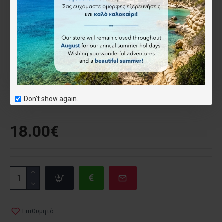
τόσο ενδιαφέροντα βουνά αυτής της περιοχής.
Χαρακτηριστικά
ISBN:
9789609720007
Kalogirou –
Don't show again.
Καλογήρου
18.00€
Επιθυμητό