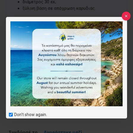
διάμετρος 30 εκ,
ξύλινη βάση σε απόχρωση καρυδιάς.
Nova Rico
93.50€
Επιθυμητό
Don't show again.
Συνδύασέ το
Αγοράστηκε μαζί